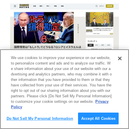
We use cookies to improve your experience on our website,
to personalize content and ads and to analyze our traffic. W
e share information about your use of our website with our a
出典元：『
DIAMOND ONLINE（ダイアモンド・オ
dvertising and analytics partners, who may combine it with o
ンライン）
』
ther information that you have provided to them or that they
have collected from your use of their services. You have the
DIAMOND ONLINEはダイヤモンド社が運営するビ
right to opt out of our sharing information about you with our
partners. Please click [Do Not Sell My Personal Information]
ジネスパーソン向けのニュースサイトです。
to customize your cookie settings on our website.
Privacy
Policy
業界を深堀りした独自情報や、経営・経済・マネー
のスキルアップに関する情報を提供するなど、ビジ
Do Not Sell My Personal Information
Accept All Cookies
ネスリーダーの意思決定に役立つニュースを配信し