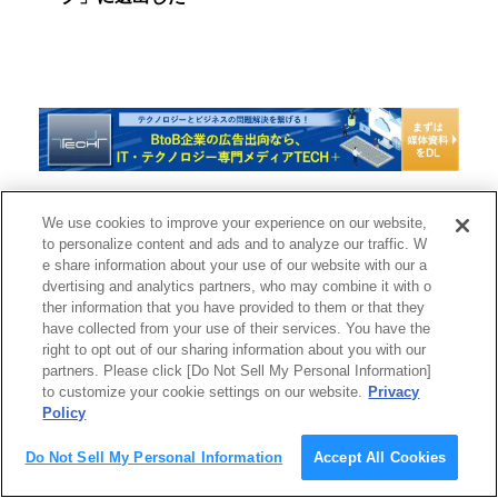
We use cookies to improve your experience on our website,
to personalize content and ads and to analyze our traffic. W
e share information about your use of our website with our a
dvertising and analytics partners, who may combine it with o
ther information that you have provided to them or that they
【4】IT業界の実務を勉強できるITニュースサイト
have collected from your use of their services. You have the
right to opt out of our sharing information about you with our
partners. Please click [Do Not Sell My Personal Information]
to customize your cookie settings on our website.
Privacy
IT業界で働いていたり、IT職務で勤務していたりす
Policy
ると、実務に役立つスキルを身に着けたいと思うこ
ともあるでしょう。このような場合は、以下のIT関
Do Not Sell My Personal Information
Accept All Cookies
連の実務が勉強できるITニュースサイトを見るよう