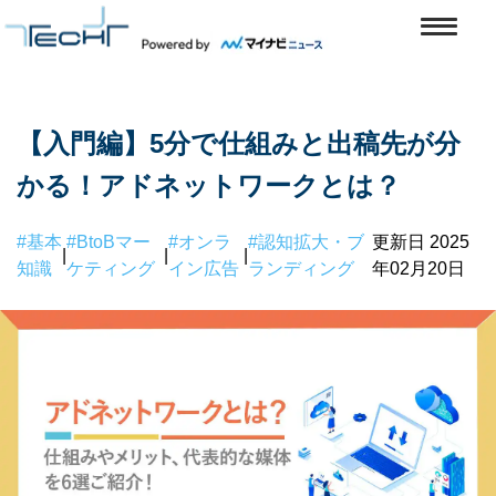
【入門編】5分で仕組みと出稿先が分
かる！アドネットワークとは？
#基本
#BtoBマー
#オンラ
#認知拡大・ブ
更新日 2025
|
|
|
知識
ケティング
イン広告
ランディング
年02月20日