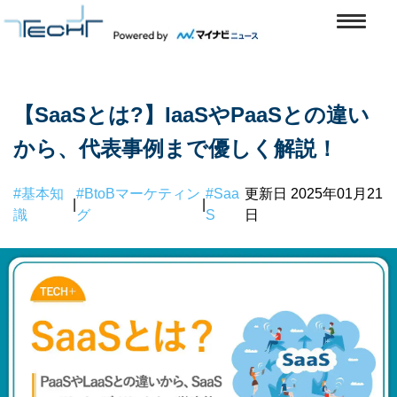
【SaaSとは?】IaaSやPaaSとの違い
から、代表事例まで優しく解説！
#基本知
#BtoBマーケティン
#Saa
更新日 2025年01月21
|
|
識
グ
S
日