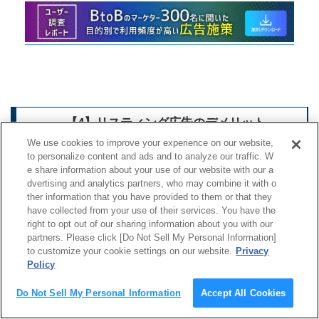
【4】リスティング広告のデメリット
We use cookies to improve your experience on our website,
to personalize content and ads and to analyze our traffic. W
e share information about your use of our website with our a
リスティング広告にはメリットだけでなく、以下の
dvertising and analytics partners, who may combine it with o
ようなデメリットもあります。
ther information that you have provided to them or that they
have collected from your use of their services. You have the
キーワードによってはクリック単価が高い
right to opt out of our sharing information about you with our
partners. Please click [Do Not Sell My Personal Information]
潜在層への訴求には向かない
to customize your cookie settings on our website.
Privacy
Policy
検索結果の広告を避けるユーザーがいる
スティング広告の専門知識が必要
Do Not Sell My Personal Information
Accept All Cookies