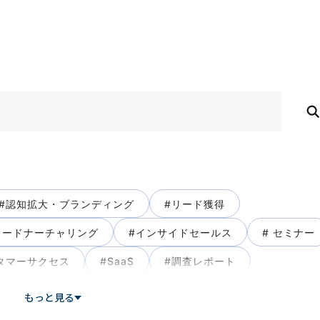
#認知拡大・ブランディング
#リード獲得
リードナーチャリング
#インサイドセールス
# セミナー
タマーサクセス
#SaaS
#調査レポート
フレームワーク
#ノウハウ
#お役立ち資料
もっと見る