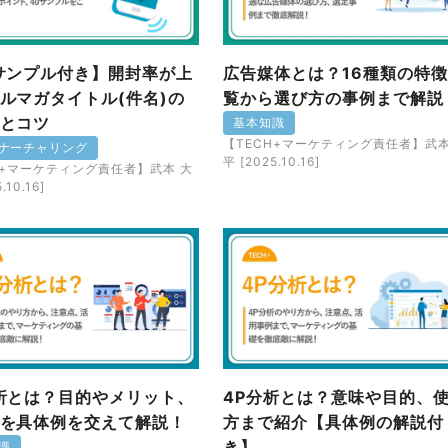
サンプル付き】開封率が上
広告媒体とは？16種類の特
ルマガタイトル(件名)の
覧から選び方の事例まで解説
とコツ
基本知識
【TECH+マーケティング責任者】武本
ナーチャリング
平 [2025.10.16]
H+マーケティング責任者】武本 大
.10.16]
析とは？目的やメリット、
4P分析とは？意味や目的、
を具体例を交えて解説！
方まで紹介【具体例の解説付
き】
識