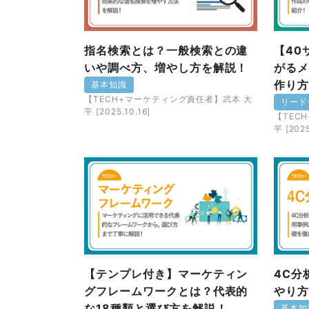
指名検索とは？一般検索との違
【40
いや調べ方、増やし方を解説！
がるメ
作り方
基本知識
【TECH+マーケティング責任者】武本 大
リード
平 [2025.10.16]
【TEC
平 [2025
【テンプレ付き】マーケティン
4C分
グフレームワークとは？代表的
やり方
な18種類と選び方を解説！
基本知