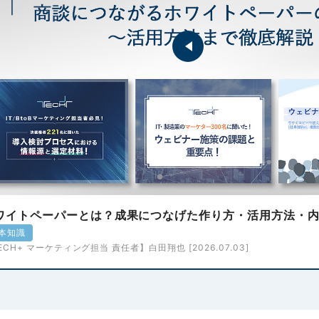
ワイトペーパーとは？成果につなげた作り方・活用方法・
本知識
ECH+ マーケティング担当 責任者】白田翔也 [2026.07.03]