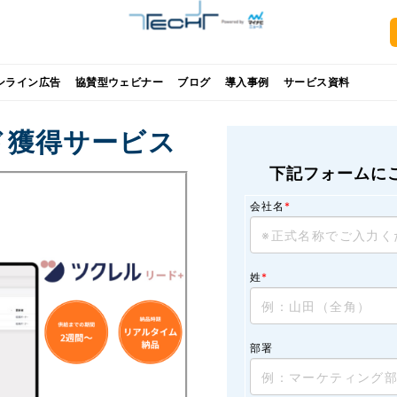
ンライン広告
協賛型ウェビナー
ブログ
導入事例
サービス資料
ド獲得サービス
下記フォームに
会社名
*
姓
*
部署