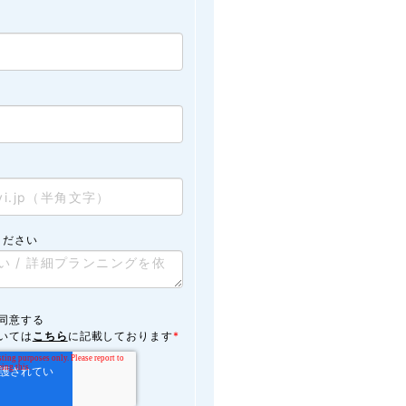
ください
同意する
いては
こちら
に記載しております
*