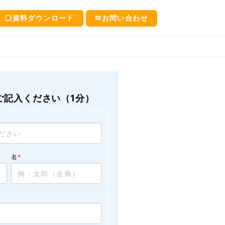
❑資料ダウンロード
✉お問い合わせ
ご記入ください（1分）
名
*