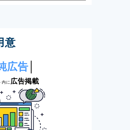
用意
純広告
│
広告掲載
＋内に