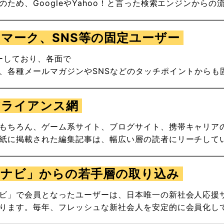
ため、GoogleやYahoo！と言った検索エンジンから
クマーク、
SNS
等の固定ユーザー
ーしており、各面で
、各種メールマガジンや
SNS
などのタッチポイントからも
アアライアンス網
もちろん、ゲーム系サイト、ブログサイト、携帯キャリア
紙に掲載された編集記事は、幅広い層の読者にリーチして
マイナビ」からの若手層の取り込み
ビ」で会員となったユーザーは、日本唯一の新社会人応援
ります。毎年、フレッシュな新社会人を安定的に会員化し