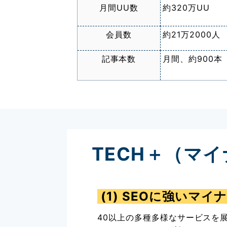
月間UU数
約320万UU
会員数
約21万2000人
記事本数
月間、約900本
TECH＋（マ
(1) SEOに強いマ
40以上の多種多様なサービスを