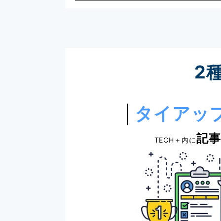
2
│
タイアッ
記
TECH＋内に