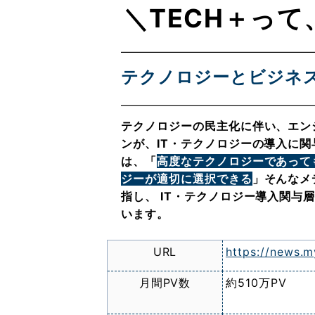
＼TECH＋っ
テクノロジーとビジネ
テクノロジーの民主化に伴い、エン
ンが、IT・テクノロジーの導入に
は、「
高度なテクノロジーであって
ジーが適切に選択できる
」そんなメ
指し、 IT・テクノロジー導入関与
います。
URL
https://news.m
月間PV数
約510万PV