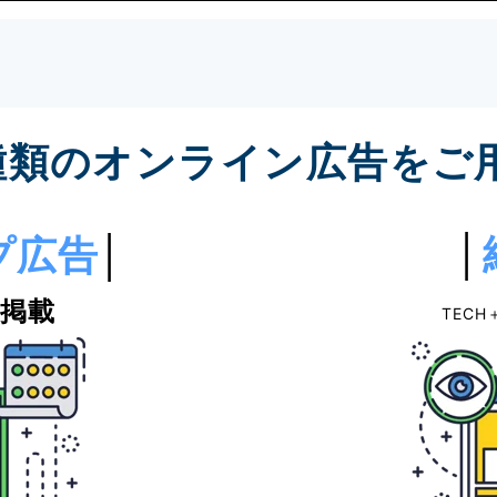
種類のオンライン広告をご
│
プ広告
│
事掲載
TECH